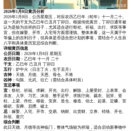
2026年1月8日黄历分析
2026年1月8日，公历星期五，对应农历乙巳年（蛇年）十一月二十。
这一天的干支为乙巳年己丑月丁卯日。根据传统黄历，丁卯日通常被
认为是较为吉祥的日子，尤其适合进行祭祀、祈福、出行、求医等事
宜，但在嫁娶、开市、入宅等方面需谨慎。整体来看，这一天属于中
等偏上的吉利日子，但具体是否适合您计划的事项，需结合个人生辰
八字和具体黄历宜忌综合判断。
详细黄历信息
公历日期
：2026年1月8日 星期五
农历日期
：乙巳年 十一月 二十
干支
：乙巳年 己丑月 丁卯日
五行
：炉中火（日主丁火，生于丑月）
吉神
：天德、月德、天恩、母仓、不将
凶神
：勾陈、元武、往亡（需结合具体时辰）
宜忌事项
宜
：祭祀、祈福、求嗣、开光、出行、解除、上册受封、上表章、会
亲友、入学、习艺、沐浴、整手足甲、求医疗病、裁衣、冠笄、竖
柱、上梁、作灶、移徙、安床、造仓、修造、动土、起基、定磉、安
碓硙、安葬、启攒、破土
忌
：嫁娶、入宅、开市、交易、纳财、出货财、立券、经络、开仓、
补垣、塞穴
综合判断
此日天德、月德等吉神临门，整体气场较为祥瑞，适合启动新事物中