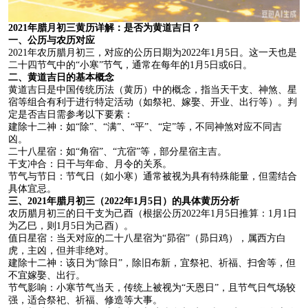
2021年腊月初三黄历详解：是否为黄道吉日？
一、公历与农历对应
2021年农历腊月初三，对应的公历日期为2022年1月5日。这一天也是
二十四节气中的“小寒”节气，通常在每年的1月5日或6日。
二、黄道吉日的基本概念
黄道吉日是中国传统历法（黄历）中的概念，指当天干支、神煞、星
宿等组合有利于进行特定活动（如祭祀、嫁娶、开业、出行等）。判
定是否吉日需参考以下要素：
建除十二神：如“除”、“满”、“平”、“定”等，不同神煞对应不同吉
凶。
二十八星宿：如“角宿”、“亢宿”等，部分星宿主吉。
干支冲合：日干与年命、月令的关系。
节气与节日：节气日（如小寒）通常被视为具有特殊能量，但需结合
具体宜忌。
三、2021年腊月初三（2022年1月5日）的具体黄历分析
农历腊月初三的日干支为己酉（根据公历2022年1月5日推算：1月1日
为乙巳，则1月5日为己酉）。
值日星宿：当天对应的二十八星宿为“昴宿”（昴日鸡），属西方白
虎，主凶，但并非绝对。
建除十二神：该日为“除日”，除旧布新，宜祭祀、祈福、扫舍等，但
不宜嫁娶、出行。
节气影响：小寒节气当天，传统上被视为“天恩日”，且节气日气场较
强，适合祭祀、祈福、修造等大事。