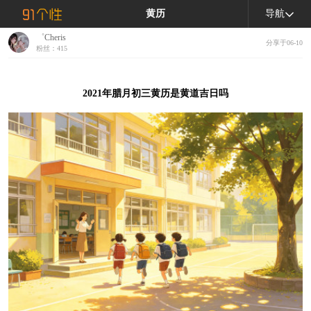
黄历
导航
゜Cheris
分享于06-10
粉丝：415
2021年腊月初三黄历是黄道吉日吗