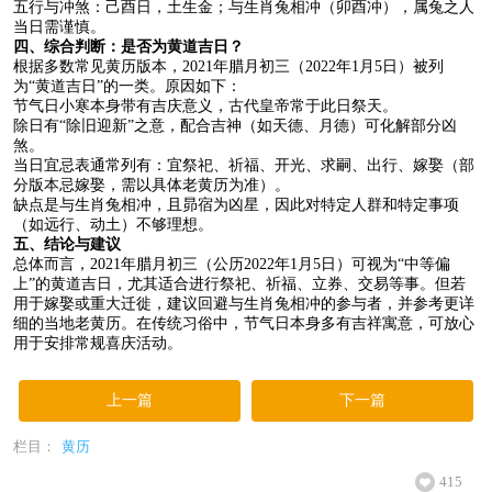
五行与冲煞：己酉日，土生金；与生肖兔相冲（卯酉冲），属兔之人
当日需谨慎。
四、综合判断：是否为黄道吉日？
根据多数常见黄历版本，2021年腊月初三（2022年1月5日）被列
为“黄道吉日”的一类。原因如下：
节气日小寒本身带有吉庆意义，古代皇帝常于此日祭天。
除日有“除旧迎新”之意，配合吉神（如天德、月德）可化解部分凶
煞。
当日宜忌表通常列有：宜祭祀、祈福、开光、求嗣、出行、嫁娶（部
分版本忌嫁娶，需以具体老黄历为准）。
缺点是与生肖兔相冲，且昴宿为凶星，因此对特定人群和特定事项
（如远行、动土）不够理想。
五、结论与建议
总体而言，2021年腊月初三（公历2022年1月5日）可视为“中等偏
上”的黄道吉日，尤其适合进行祭祀、祈福、立券、交易等事。但若
用于嫁娶或重大迁徙，建议回避与生肖兔相冲的参与者，并参考更详
细的当地老黄历。在传统习俗中，节气日本身多有吉祥寓意，可放心
用于安排常规喜庆活动。
上一篇
下一篇
栏目：
黄历
415