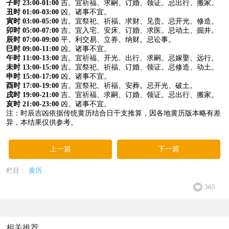
子时 23:00-01:00
吉。宜祈福、求嗣、订婚、领证。忌出行、搬家。
丑时 01:00-03:00
凶。诸事不宜。
寅时 03:00-05:00
吉。宜祭祀、祈福、求财、见贵。忌开光、修造。
卯时 05:00-07:00
吉。宜入宅、安床、订婚、求医。忌动土、掘井。
辰时 07:00-09:00
平。利交易、立券、纳财。忌讼事。
巳时 09:00-11:00
凶。诸事不宜。
午时 11:00-13:00
吉。宜祈福、开光、出行、求嗣。忌嫁娶、远行。
未时 13:00-15:00
吉。宜祭祀、祈福、订婚、领证。忌修造、动土。
申时 15:00-17:00
凶。诸事不宜。
酉时 17:00-19:00
吉。宜祭祀、祈福、安葬。忌开光、破土。
戌时 19:00-21:00
吉。宜祈福、求嗣、订婚、领证。忌出行、搬家。
亥时 21:00-23:00
凶。诸事不宜。
注：时辰吉凶依据传统黄历结合日干支推算，因各地黄历版本略有差
异，本结果仅供参考。
上一篇
下一篇
栏目：
黄历
365
相关推荐