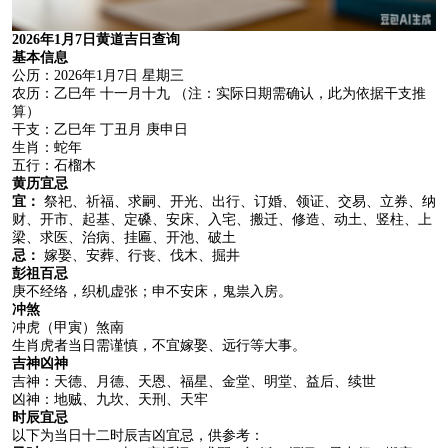
2026年1月7日黄道吉日查询
基本信息
公历：2026年1月7日 星期三
农历：乙巳年 十一月十九 （注：实际日期需确认，此为依据干支推
算）
干支：乙巳年 丁丑月 庚申日
生肖：蛇年
五行：石榴木
黄历宜忌
宜：
祭祀、祈福、求嗣、开光、出行、订婚、领证、交易、立券、纳
财、开市、起基、定磉、安床、入宅、搬迁、修造、动土、竖柱、上
梁、求医、治病、挂匾、开池、破土
忌：
嫁娶、安葬、行丧、伐木、掘井
彭祖百忌
庚不经络，织机虚张；申不安床，鬼祟入房。
冲煞
冲虎（甲寅）煞南
生肖虎者当日需谨慎，不宜嫁娶、远行等大事。
吉神凶神
吉神：天德、月德、天恩、福星、金堂、明堂、益后、续世
凶神：地贼、九坎、天刑、天牢
时辰宜忌
以下为当日十二时辰吉凶宜忌，供参考：