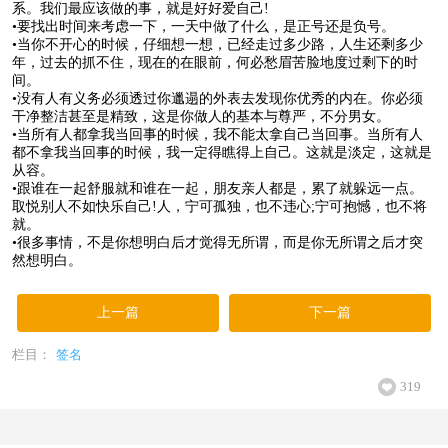
系。我们最应该做的事，就是好好爱自己!
•要找出时间来考虑一下，一天中做了什么，是正号还是负号。
•当你不开心的时候，仔细想一想，已经走过多少路，人生还剩多少
年，过去的抓不住，现在的在眼前，何必愁眉苦脸地度过剩下的时
间。
•没有人有义务必须透过你邋遢的外表去发现你优秀的内在。你必须
干净整洁甚至是精致，这是你做人的基本与尊严，不分男女。
•当所有人都拿我当回事的时候，我不能太拿自己当回事。当所有人
都不拿我当回事的时候，我一定得瞧得上自己。这就是淡定，这就是
从容。
•跟谁在一起舒服就和谁在一起，朋友亲人都是，累了就躲远一点。
取悦别人不如快乐自己!人，宁可孤独，也不违心;宁可抱憾，也不将
就。
•很多事情，不是你想明白后才觉得无所谓，而是你无所谓之后才突
然想明白。
上一篇
下一篇
栏目：
签名
319