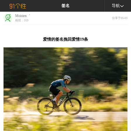
签名
导航
Moisten゛
分享于05-03
粉丝：319
爱情的签名挽回爱情19条