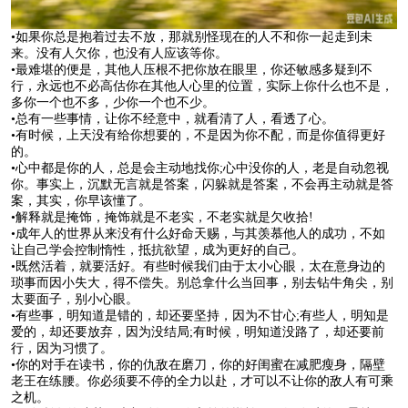
•如果你总是抱着过去不放，那就别怪现在的人不和你一起走到未
来。没有人欠你，也没有人应该等你。
•最难堪的便是，其他人压根不把你放在眼里，你还敏感多疑到不
行，永远也不必高估你在其他人心里的位置，实际上你什么也不是，
多你一个也不多，少你一个也不少。
•总有一些事情，让你不经意中，就看清了人，看透了心。​​​​
•有时候，上天没有给你想要的，不是因为你不配，而是你值得更好
的。
•心中都是你的人，总是会主动地找你;心中没你的人，老是自动忽视
你。事实上，沉默无言就是答案，闪躲就是答案，不会再主动就是答
案，其实，你早该懂了。
•解释就是掩饰，掩饰就是不老实，不老实就是欠收拾!
•成年人的世界从来没有什么好命天赐，与其羡慕他人的成功，不如
让自己学会控制惰性，抵抗欲望，成为更好的自己。
•既然活着，就要活好。有些时候我们由于太小心眼，太在意身边的
琐事而因小失大，得不偿失。别总拿什么当回事，别去钻牛角尖，别
太要面子，别小心眼。
•有些事，明知道是错的，却还要坚持，因为不甘心;有些人，明知是
爱的，却还要放弃，因为没结局;有时候，明知道没路了，却还要前
行，因为习惯了。
•你的对手在读书，你的仇敌在磨刀，你的好闺蜜在减肥瘦身，隔壁
老王在练腰。你必须要不停的全力以赴，才可以不让你的敌人有可乘
之机。