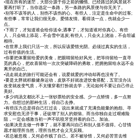
•现在所有的迷茫，大部分源于你之前的懒惰。已经路过的风景就不
要再打听了，当你选定一条路，另一条路的风景便与你无关了。​​​​
•别等不该等的人，别伤不该伤的心。有些人，注定是生命中的过客;
有些事，常常让我们很无奈。爱情友情。看得淡一点，伤就会少一
点。
•下雨了，才知道谁会给你送伞;遇事了，才知道谁对你真心。有些
人，只会锦上添花，不会雪中送炭;有些人，只会火上浇油，不会坦诚
相待。
•在世界上我们只活一次，所以应该爱惜光阴。必须过真实的生活，
过有价值的生活。
•你要把体重留给爱的美食，把眼睛留给好风光，把等待留给一直寻
觅的真心，把欢喜留给一次次突破障碍的勇敢，把拥抱留给永远不会
离开的自己。
•说走就走的旅行可能还会有，说爱就爱的冲动却再也没有了。
•要是太胖就积极健身运动，皮肤不好就改进饮食搭配，五官没办法
改变就改变气质，不太懂穿着打扮就去学，无论如何不要让自己停止
美好。
•多少鸡汤文都比不上一张钞票给的安全感。少一点矫情，多一点努
力。你想过的那种生活，得自己去挣。
•有些压力总是得自己扛过去，说出来就成了充满负能量的抱怨。寻
求安慰也无济于事，还徒增了别人的烦恼。而当你独自走过艰难险
阻，一定会感激当初一声不吭咬牙坚持着的自己。加油。
•如果决意去做一件事了，就不要再问自己和别人值不值得。心甘情
愿才能理所当然，理所当然才会义无反顾。
•若总被忽视，又何必作贱了自己。若不被珍惜，又何必苦苦去维