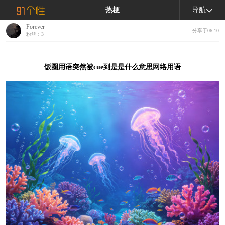
热梗
导航
Forever
分享于06-10
粉丝：3
饭圈用语突然被cue到是是什么意思网络用语