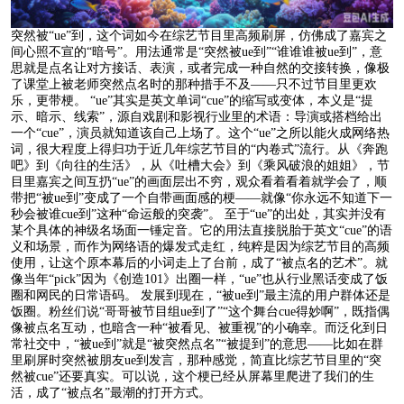
突然被“ue”到，这个词如今在综艺节目里高频刷屏，仿佛成了嘉宾之
间心照不宣的“暗号”。用法通常是“突然被ue到”“谁谁谁被ue到”，意
思就是点名让对方接话、表演，或者完成一种自然的交接转换，像极
了课堂上被老师突然点名时的那种措手不及——只不过节目里更欢
乐，更带梗。 “ue”其实是英文单词“cue”的缩写或变体，本义是“提
示、暗示、线索”，源自戏剧和影视行业里的术语：导演或搭档给出
一个“cue”，演员就知道该自己上场了。这个“ue”之所以能火成网络热
词，很大程度上得归功于近几年综艺节目的“内卷式”流行。从《奔跑
吧》到《向往的生活》，从《吐槽大会》到《乘风破浪的姐姐》，节
目里嘉宾之间互扔“ue”的画面层出不穷，观众看着看着就学会了，顺
带把“被ue到”变成了一个自带画面感的梗——就像“你永远不知道下一
秒会被谁cue到”这种“命运般的突袭”。 至于“ue”的出处，其实并没有
某个具体的神级名场面一锤定音。它的用法直接脱胎于英文“cue”的语
义和场景，而作为网络语的爆发式走红，纯粹是因为综艺节目的高频
使用，让这个原本幕后的小词走上了台前，成了“被点名的艺术”。就
像当年“pick”因为《创造101》出圈一样，“ue”也从行业黑话变成了饭
圈和网民的日常语码。 发展到现在，“被ue到”最主流的用户群体还是
饭圈。粉丝们说“哥哥被节目组ue到了”“这个舞台cue得妙啊”，既指偶
像被点名互动，也暗含一种“被看见、被重视”的小确幸。而泛化到日
常社交中，“被ue到”就是“被突然点名”“被提到”的意思——比如在群
里刷屏时突然被朋友ue到发言，那种感觉，简直比综艺节目里的“突
然被cue”还要真实。可以说，这个梗已经从屏幕里爬进了我们的生
活，成了“被点名”最潮的打开方式。