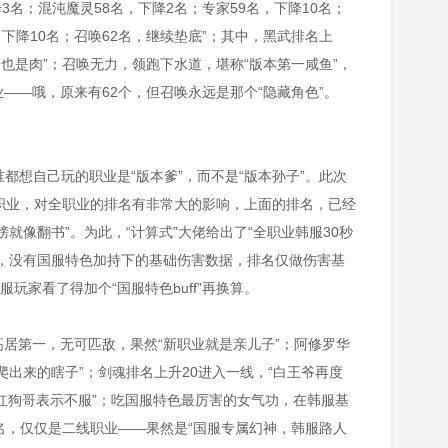
降3名；混沌魔灵58名，下降2名；专家59名，下降10名；
，下降10名；召唤62名，继续垫底”；其中，黑武排名上
腿也是肉”；召唤无力，领跑下水道，堪称“版本第一咸鱼”，
——哦，原来有62个，但召唤永远是那个“隐藏角色”。
都想自己玩的职业是“版本爹”，而不是“版本孙子”。此次
职业，对全职业的排名有非常大的影响，上面的排名，已经
就像翻书”。为此，“计算式”大佬给出了“全职业韩服30秒
服，没有国服特色加持下的基础伤害数据，排名仅做伤害基
服玩家看了得加个“国服特色buff”再换算。
居第一，无可匹敌，果然“新职业就是亲儿子”；阿修罗华
爬出来的瞎子”；剑魂排名上升20进入一线，“白王爷再度
“红狗哥表示不服”；吃国服特色最厉害的女气功，在韩服基
名，仅仅是二线职业——果然是“国服专属幻神，韩服路人