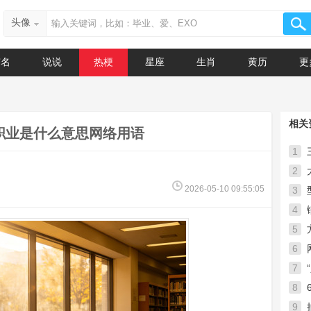
头像
签名
说说
热梗
星座
生肖
黄历
更
相关
职业是什么意思网络用语
1
2
2026-05-10 09:55:05
3
4
5
6
7
到底
8
9