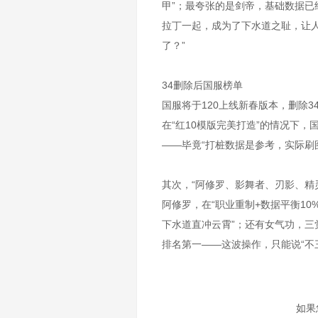
甲”；最夸张的是剑帝，基础数据已
拉丁一起，成为了下水道之耻，让人
了？”
34删除后国服榜单
国服将于120上线新春版本，删除
在“红10模版完美打造”的情况下
——毕竟“打桩数据是参考，实际刷
其次，“阿修罗、影舞者、刃影、精
阿修罗，在“职业重制+数据平衡10
下水道直冲云霄”；还有女气功，
排名第一——这波操作，只能说“不
如果