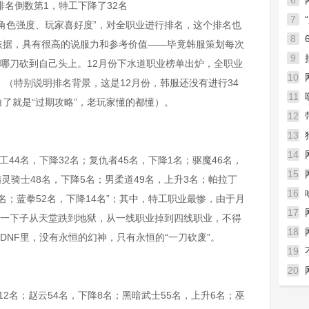
6
排名倒数第1，特工下降了32名
7
角色强度、玩家喜好度”，对全职业进行排名，这个排名也
到底
8
依据，具有很高的说服力和参考价值——毕竟韩服策划每次
9
道哪刀砍到自己头上。12月份下水道职业榜单出炉，全职业
10
。（特别说明排名背景，这是12月份，韩服还没有进行34
11
了就是“过期攻略”，老玩家懂的都懂）。
12
13
14
工44名，下降32名；复仇者45名，下降1名；驱魔46名，
15
精灵骑士48名，下降5名；男柔道49名，上升3名；帕拉丁
用语
16
1名；蓝拳52名，下降14名”；其中，特工职业最惨，由于月
语
17
，一下子从天堂跌到地狱，从一线职业掉到四线职业，不得
18
DNF里，没有永恒的幻神，只有永恒的“一刀砍废”。
19
20
12名；赵云54名，下降8名；黑暗武士55名，上升6名；巫