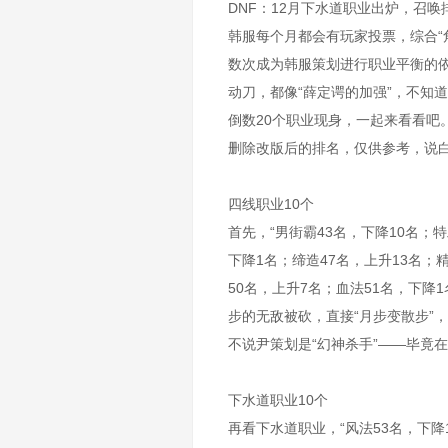
DNF：12月下水道职业出炉，召唤
韩服每个月都会有玩家投票，综合“
数次成为韩服策划进行职业平衡的
动刀，都像“薛定谔的加强”，不知
倒数20个职业现身，一起来看看吧
删除改版后的排名，仅供参考，说白
四线职业10个
首先，“男街霸43名，下降10名；特
下降1名；缔造47名，上升13名；
50名，上升7名；血法51名，下降
步的无敌被砍，直接“月步变散步”
不说尹策划是“幻神杀手”——毕竟在
下水道职业10个
再看下水道职业，“风法53名，下降