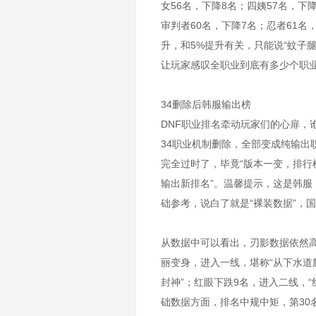
女56名，下降8名；四姨57名，下
审判者60名，下降7名；忍者61名
升，和5%提升有关，只能说“蚊子
让玩家感叹全职业到底有多少个职业
34删除后韩服输出榜
DNF职业排名牵动玩家们的心扉，谁
34职业机制删除，全部变成纯输出
完全过时了，毕竟“版本一变，排行榜
输出新排名”。温馨提示，这是韩
础参考，说白了就是“裸装数据”，国
从数据中可以看出，刃影数据依然高
丽变身，进入一线，堪称“从下水道
封神”；红眼下跌9名，进入二线，
础数据方面，排名中规中矩，第30