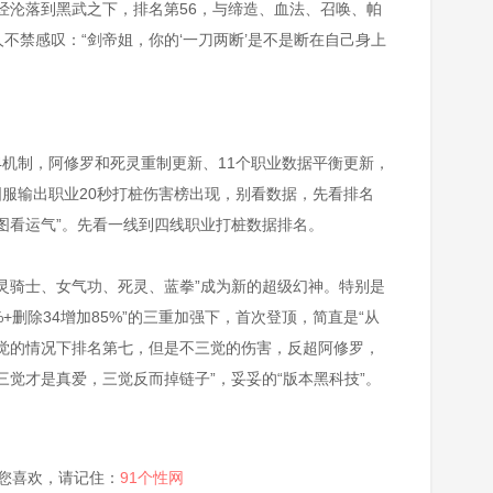
经沦落到黑武之下，排名第56，与缔造、血法、召唤、帕
不禁感叹：“剑帝姐，你的‘一刀两断’是不是断在自己身上
34机制，阿修罗和死灵重制更新、11个职业数据平衡更新，
，国服输出职业20秒打桩伤害榜出现，别看数据，先看排名
图看运气”。先看一线到四线职业打桩数据排名。
灵骑士、女气功、死灵、蓝拳”成为新的超级幻神。特别是
%+删除34增加85%”的三重加强下，首次登顶，简直是“从
三觉的情况下排名第七，但是不三觉的伤害，反超阿修罗，
三觉才是真爱，三觉反而掉链子”，妥妥的“版本黑科技”。
您喜欢，请记住：
91个性网