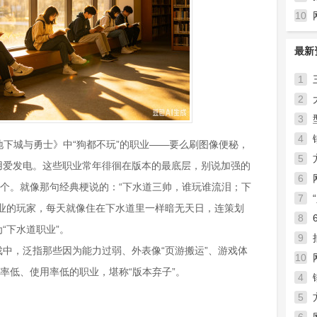
10
最新
1
2
3
4
地下城与勇士》中“狗都不玩”的职业——要么刷图像便秘，
5
用爱发电。这些职业常年徘徊在版本的最底层，别说加强的
6
一个。就像那句经典梗说的：“下水道三帅，谁玩谁流泪；下
7
职业的玩家，每天就像住在下水道里一样暗无天日，连策划
到底
8
“下水道职业”。
9
中，泛指那些因为能力过弱、外表像“页游搬运”、游戏体
10
胜率低、使用率低的职业，堪称“版本弃子”。
4
5