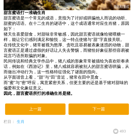
甜言蜜语打一准确生肖
甜言蜜语是一个常见的成语，意指为了讨好或哄骗他人而说的动听、
甜蜜的话语。在十二生肖的谜语中，这个成语通常对应生肖猪，原因
如下：
猪天生喜爱甜食，对甜味非常敏感，因此甜言蜜语就像给猪喂糖一
样，能让它们感到满足和愉悦，这一特点使猪与“甜”字直接关联。
在传统文化中，猪常被视为憨厚、贪吃且容易被表象迷惑的动物，甜
言蜜语正是通过虚假的好话让人失去警惕，而猪恰好象征那些容易被
花言巧语所欺骗的对象。
民间传说和经典文学作品中，猪八戒的形象常常被描绘为喜欢听奉承
话，例如在《西游记》里，猪八戒就容易被别人的甜言蜜语哄骗，从
而做出冲动行为，这一性格特征强化了谜面的指向。
从字面谐音上看，“甜”与“田”音近，猪常在田中觅食，
而“蜜”与“密”呼应，寓意紧密关系，但更主要的还是基于猪对甜味的
偏爱和文化象征意义。
因此，甜言蜜语所打的准确生肖是猪。
上一篇
下一篇
栏目：
生肖
493