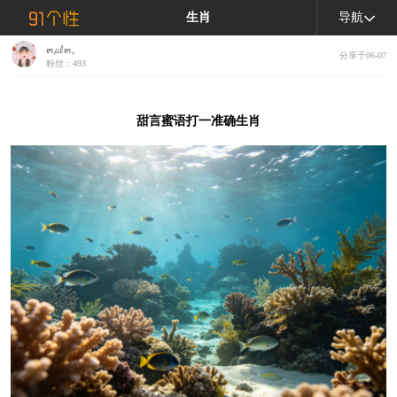
生肖
导航
๓㎕๓。
分享于06-07
粉丝：493
甜言蜜语打一准确生肖