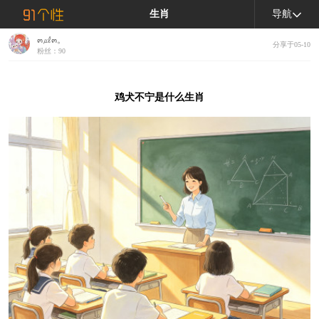
生肖
导航
๓㎕๓。
分享于05-10
粉丝：90
鸡犬不宁是什么生肖