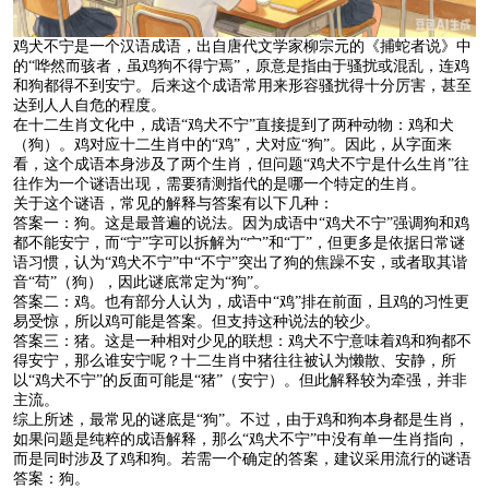
鸡犬不宁是一个汉语成语，出自唐代文学家柳宗元的《捕蛇者说》中
的“哗然而骇者，虽鸡狗不得宁焉”，原意是指由于骚扰或混乱，连鸡
和狗都得不到安宁。后来这个成语常用来形容骚扰得十分厉害，甚至
达到人人自危的程度。
在十二生肖文化中，成语“鸡犬不宁”直接提到了两种动物：鸡和犬
（狗）。鸡对应十二生肖中的“鸡”，犬对应“狗”。因此，从字面来
看，这个成语本身涉及了两个生肖，但问题“鸡犬不宁是什么生肖”往
往作为一个谜语出现，需要猜测指代的是哪一个特定的生肖。
关于这个谜语，常见的解释与答案有以下几种：
答案一：狗。这是最普遍的说法。因为成语中“鸡犬不宁”强调狗和鸡
都不能安宁，而“宁”字可以拆解为“宀”和“丁”，但更多是依据日常谜
语习惯，认为“鸡犬不宁”中“不宁”突出了狗的焦躁不安，或者取其谐
音“苟”（狗），因此谜底常定为“狗”。
答案二：鸡。也有部分人认为，成语中“鸡”排在前面，且鸡的习性更
易受惊，所以鸡可能是答案。但支持这种说法的较少。
答案三：猪。这是一种相对少见的联想：鸡犬不宁意味着鸡和狗都不
得安宁，那么谁安宁呢？十二生肖中猪往往被认为懒散、安静，所
以“鸡犬不宁”的反面可能是“猪”（安宁）。但此解释较为牵强，并非
主流。
综上所述，最常见的谜底是“狗”。不过，由于鸡和狗本身都是生肖，
如果问题是纯粹的成语解释，那么“鸡犬不宁”中没有单一生肖指向，
而是同时涉及了鸡和狗。若需一个确定的答案，建议采用流行的谜语
答案：狗。