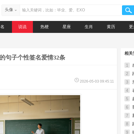
头像
签名
说说
热梗
星座
生肖
黄历
更
相关
的句子个性签名爱情32条
1
2
2026-05-03 09:45:11
3
4
5
日句
6
7
8
9