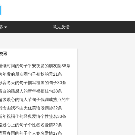
多
意见反馈
资讯
感慨时间的句子平安夜发的朋友圈38条
跨年发的朋友圈句子初秋的天21条
形容冬天的句子描写祖国的句子30条
表白的话感人的新年祝福佳句28条
超级暖心的情人节句子低调成熟点的生
子31条
我命由我不由天优美语段摘抄22条
新年祝福佳句经典爱情个性签名33条
路过心上的句子个性签名爱情32条
描写春雨的句子个人签名爱情17条