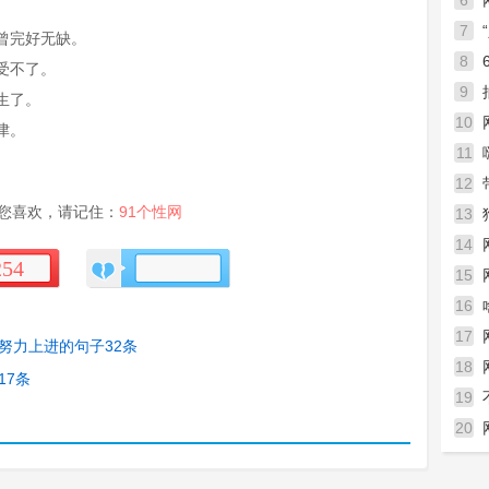
6
7
曾完好无缺。
到底
8
受不了。
9
生了。
10
津。
11
12
您喜欢，请记住：
91个性网
13
14
254
15
用语
16
语
17
努力上进的句子32条
18
17条
19
20