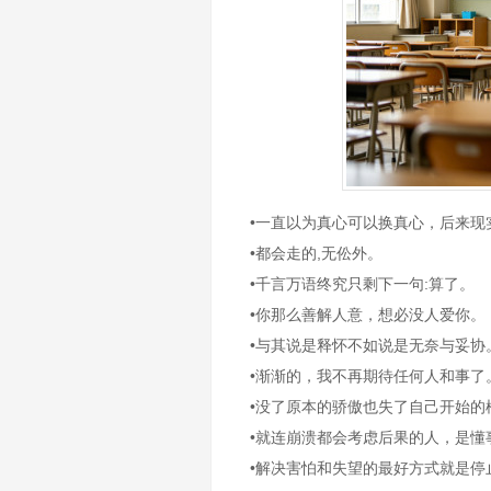
•一直以为真心可以换真心，后来现
•都会走的,无伀外。
•千言万语终究只剩下一句:算了。
•你那么善解人意，想必没人爱你。
•与其说是释怀不如说是无奈与妥协
•渐渐的，我不再期待任何人和事了
•没了原本的骄傲也失了自己开始的
•就连崩溃都会考虑后果的人，是懂
•解决害怕和失望的最好方式就是停