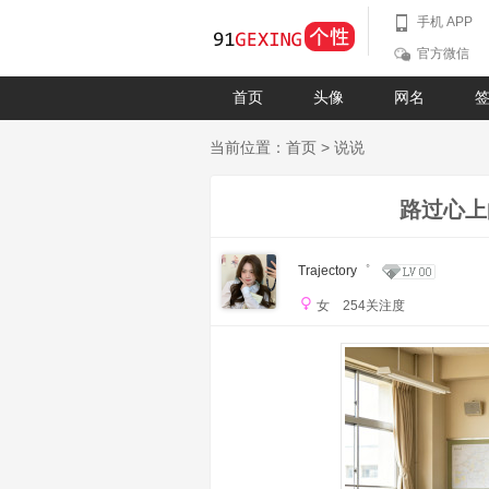
手机 APP
官方微信
首页
头像
网名
当前位置：
首页
>
说说
路过心上
Trajectory゜
女 254关注度