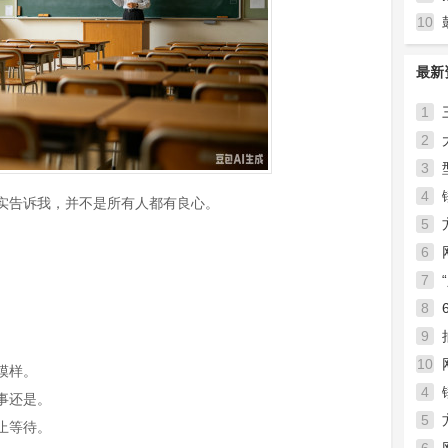
10
的句
最新
1
2
3
4
实告诉我，并不是所有人都有良心。
5
6
7
到底
8
。
9
。
10
模样。
4
事还是。
5
止等待。