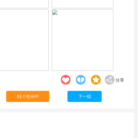
分享
91个性APP
下一组