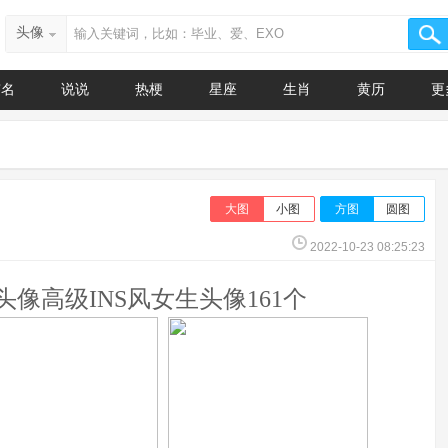
头像
签名
说说
热梗
星座
生肖
黄历
更
大图
小图
方图
圆图
2022-10-23 08:25:23
头像高级INS风女生头像161个