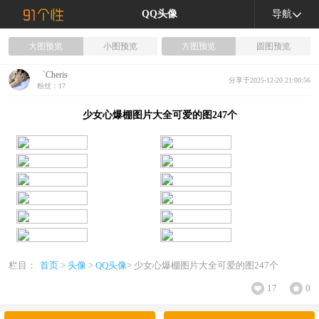
QQ头像
导航
大图预览
小图预览
方图预览
圆图预览
゜Cheris
分享于2025-12-20 21:00:56
粉丝：17
少女心爆棚图片大全可爱的图247个
栏目：
首页
>
头像
>
QQ头像
> 少女心爆棚图片大全可爱的图247个
17
0