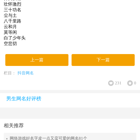
壮怀激烈
三十功名
尘与土
八千里路
云和月
莫等闲
白了少年头
空悲切
上一篇
下一篇
栏目：
抖音网名
231
0
男生网名好评榜
相关推荐
网络游戏好名字皮一点又蛮可爱的网名81个