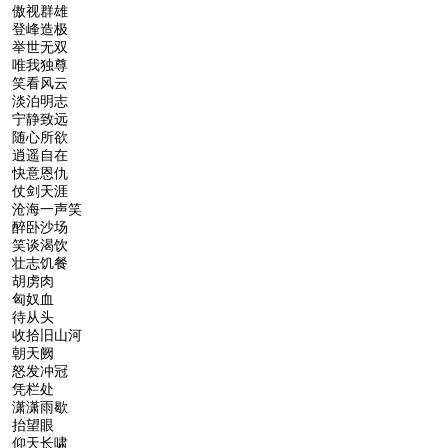
傲视群雄
登峰造极
举世无双
唯我独尊
笑看风云
淡泊明志
宁静致远
随心所欲
逍遥自在
快意恩仇
仗剑天涯
沧海一声笑
醉卧沙场
笑谈渴饮
壮志饥餐
胡虏肉
匈奴血
待从头
收拾旧山河
朝天阙
怒发冲冠
凭栏处
潇潇雨歇
抬望眼
仰天长啸