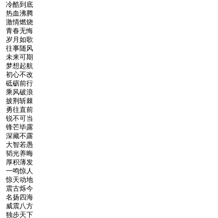
冷酷到底
热血沸腾
激情燃烧
青春无悔
岁月如歌
往事随风
未来可期
梦想起航
初心不改
砥砺前行
乘风破浪
披荆斩棘
勇往直前
锐不可当
锋芒毕露
深藏不露
大智若愚
韬光养晦
厚积薄发
一鸣惊人
惊天动地
震古烁今
名扬四海
威震八方
独步天下