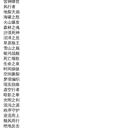
雷神降世
风行者
地裂天崩
海啸之怒
火山爆发
森林之魂
沙漠死神
沼泽之息
草原狼王
雪山之巅
银河战舰
死亡颂歌
生命之泉
时间操纵
空间撕裂
梦境编织
现实扭曲
虚空行者
暗影之拳
光明之剑
混沌之源
秩序守护
逆流而上
顺风而行
绝地反击