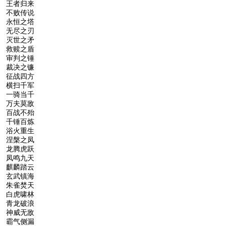
王者归来
不败传说
永恒之塔
无尽之刃
灭世之矛
救赎之盾
审判之锤
裁决之镰
征战四方
横扫千军
一骑当千
万夫莫敌
百战不殆
千锤百炼
浴火重生
涅槃之凤
龙腾虎跃
凤鸣九天
麒麟踏云
玄武镇海
朱雀焚天
白虎啸林
青龙破浪
神威无敌
霸气侧漏