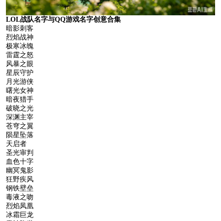
LOL战队名字与QQ游戏名字创意合集
暗影刺客
烈焰战神
极寒冰魄
雷霆之怒
风暴之眼
星辰守护
月光游侠
曙光女神
暗夜猎手
破晓之光
深渊主宰
苍穹之翼
陨星坠落
天启者
圣光审判
血色十字
幽冥鬼影
狂野疾风
钢铁壁垒
毒液之吻
烈焰凤凰
冰霜巨龙