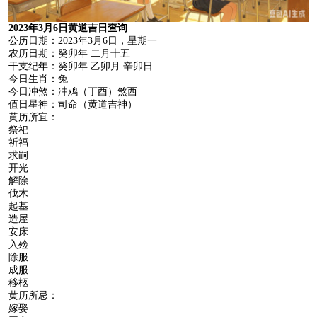
2023年3月6日黄道吉日查询
公历日期：2023年3月6日，星期一
农历日期：癸卯年 二月十五
干支纪年：癸卯年 乙卯月 辛卯日
今日生肖：兔
今日冲煞：冲鸡（丁酉）煞西
值日星神：司命（黄道吉神）
黄历所宜：
祭祀
祈福
求嗣
开光
解除
伐木
起基
造屋
安床
入殓
除服
成服
移柩
黄历所忌：
嫁娶