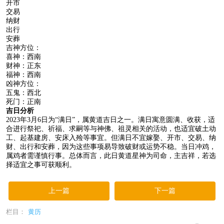
开市
交易
纳财
出行
安葬
吉神方位：
喜神：西南
财神：正东
福神：西南
凶神方位：
五鬼：西北
死门：正南
吉日分析
2023年3月6日为“满日”，属黄道吉日之一。满日寓意圆满、收获，适
合进行祭祀、祈福、求嗣等与神佛、祖灵相关的活动，也适宜破土动
工、起基建房、安床入殓等事宜。但满日不宜嫁娶、开市、交易、纳
财、出行和安葬，因为这些事项易导致破财或运势不稳。当日冲鸡，
属鸡者需谨慎行事。总体而言，此日黄道星神为司命，主吉祥，若选
择适宜之事可获顺利。
上一篇
下一篇
栏目：
黄历